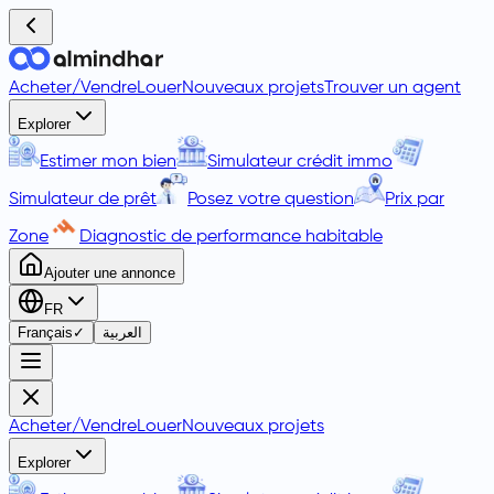
Acheter
/
Vendre
Louer
Nouveaux projets
Trouver un agent
Explorer
Estimer mon bien
Simulateur crédit immo
Simulateur de prêt
Posez votre question
Prix par
Zone
Diagnostic de performance habitable
Ajouter une annonce
FR
Français
✓
العربية
Acheter
/
Vendre
Louer
Nouveaux projets
Explorer