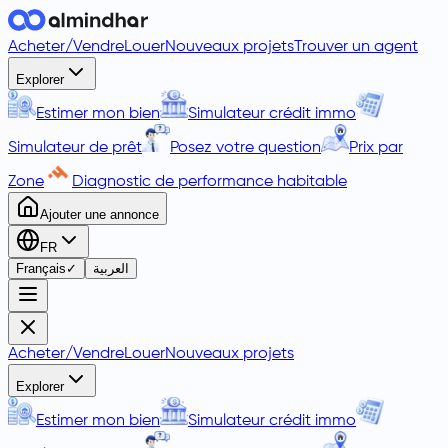
Acheter
/
Vendre
Louer
Nouveaux projets
Trouver un agent
Explorer
Estimer mon bien
Simulateur crédit immo
Simulateur de prêt
Posez votre question
Prix par
Zone
Diagnostic de performance habitable
Ajouter une annonce
FR
Français
✓
العربية
Acheter
/
Vendre
Louer
Nouveaux projets
Explorer
Estimer mon bien
Simulateur crédit immo