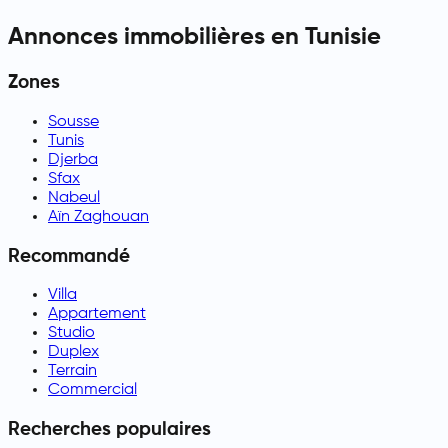
Annonces immobilières en Tunisie
Zones
Sousse
Tunis
Djerba
Sfax
Nabeul
Aïn Zaghouan
Recommandé
Villa
Appartement
Studio
Duplex
Terrain
Commercial
Recherches populaires