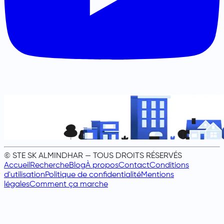
© STE SK ALMINDHAR — TOUS DROITS RÉSERVÉS
Accueil
Recherche
Blog
À propos
Contact
Conditions
d'utilisation
Politique de confidentialité
Mentions
légales
Comment ça marche