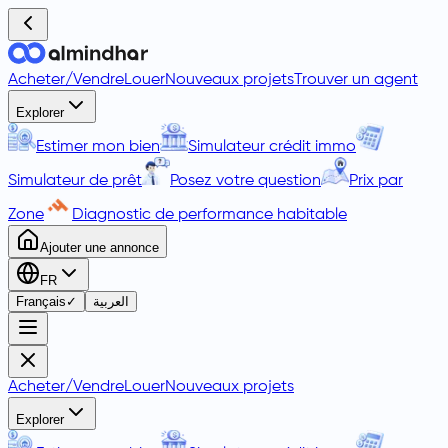
Acheter
/
Vendre
Louer
Nouveaux projets
Trouver un agent
Explorer
Estimer mon bien
Simulateur crédit immo
Simulateur de prêt
Posez votre question
Prix par
Zone
Diagnostic de performance habitable
Ajouter une annonce
FR
Français
✓
العربية
Acheter
/
Vendre
Louer
Nouveaux projets
Explorer