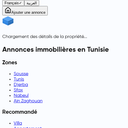
Français
✓
العربية
Ajouter une annonce
Chargement des détails de la propriété...
Annonces immobilières en Tunisie
Zones
Sousse
Tunis
Djerba
Sfax
Nabeul
Aïn Zaghouan
Recommandé
Villa