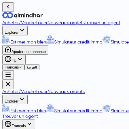
Acheter
/
Vendre
Louer
Nouveaux projets
Trouver un agent
Explorer
Estimer mon bien
Simulateur crédit immo
Simulate
Ajouter une annonce
FR
Français
✓
العربية
Acheter
/
Vendre
Louer
Nouveaux projets
Explorer
Estimer mon bien
Simulateur crédit immo
Simulate
Trouver un agent
Français