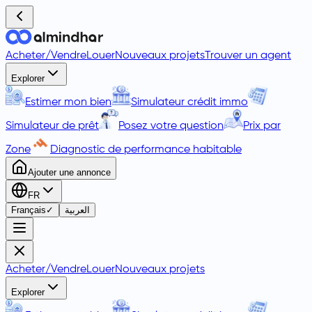
Acheter
/
Vendre
Louer
Nouveaux projets
Trouver un agent
Explorer
Estimer mon bien
Simulateur crédit immo
Simulateur de prêt
Posez votre question
Prix par
Zone
Diagnostic de performance habitable
Ajouter une annonce
FR
Français
✓
العربية
Acheter
/
Vendre
Louer
Nouveaux projets
Explorer