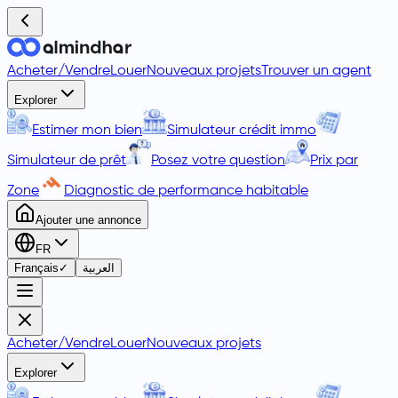
Acheter
/
Vendre
Louer
Nouveaux projets
Trouver un agent
Explorer
Estimer mon bien
Simulateur crédit immo
Simulateur de prêt
Posez votre question
Prix par
Zone
Diagnostic de performance habitable
Ajouter une annonce
FR
Français
✓
العربية
Acheter
/
Vendre
Louer
Nouveaux projets
Explorer