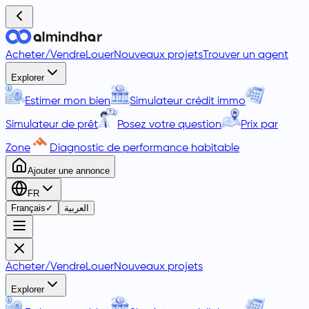
Acheter
/
Vendre
Louer
Nouveaux projets
Trouver un agent
Explorer
Estimer mon bien
Simulateur crédit immo
Simulateur de prêt
Posez votre question
Prix par
Zone
Diagnostic de performance habitable
Ajouter une annonce
FR
Français
✓
العربية
Acheter
/
Vendre
Louer
Nouveaux projets
Explorer