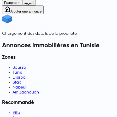
Français
✓
العربية
Ajouter une annonce
Chargement des détails de la propriété...
Annonces immobilières en Tunisie
Zones
Sousse
Tunis
Djerba
Sfax
Nabeul
Aïn Zaghouan
Recommandé
Villa