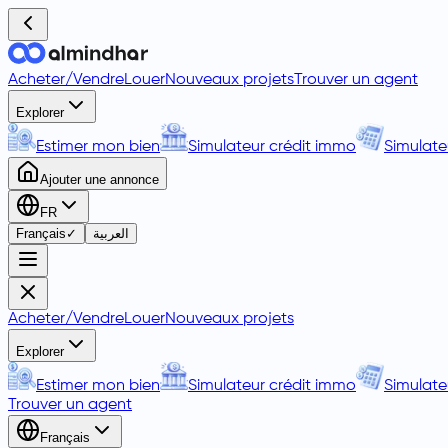
Acheter
/
Vendre
Louer
Nouveaux projets
Trouver un agent
Explorer
Estimer mon bien
Simulateur crédit immo
Simulate
Ajouter une annonce
FR
Français
✓
العربية
Acheter
/
Vendre
Louer
Nouveaux projets
Explorer
Estimer mon bien
Simulateur crédit immo
Simulate
Trouver un agent
Français