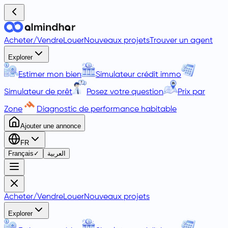
Acheter
/
Vendre
Louer
Nouveaux projets
Trouver un agent
Explorer
Estimer mon bien
Simulateur crédit immo
Simulateur de prêt
Posez votre question
Prix par
Zone
Diagnostic de performance habitable
Ajouter une annonce
FR
Français
✓
العربية
Acheter
/
Vendre
Louer
Nouveaux projets
Explorer