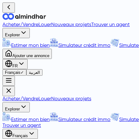
Acheter
/
Vendre
Louer
Nouveaux projets
Trouver un agent
Explorer
Estimer mon bien
Simulateur crédit immo
Simulate
Ajouter une annonce
FR
Français
✓
العربية
Acheter
/
Vendre
Louer
Nouveaux projets
Explorer
Estimer mon bien
Simulateur crédit immo
Simulate
Trouver un agent
Français