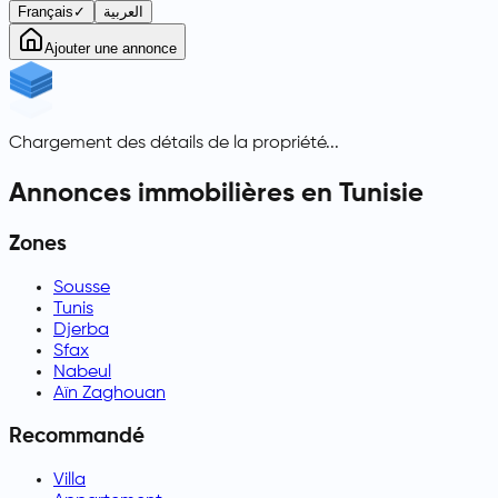
Français
✓
العربية
Ajouter une annonce
Chargement des détails de la propriété...
Annonces immobilières en Tunisie
Zones
Sousse
Tunis
Djerba
Sfax
Nabeul
Aïn Zaghouan
Recommandé
Villa