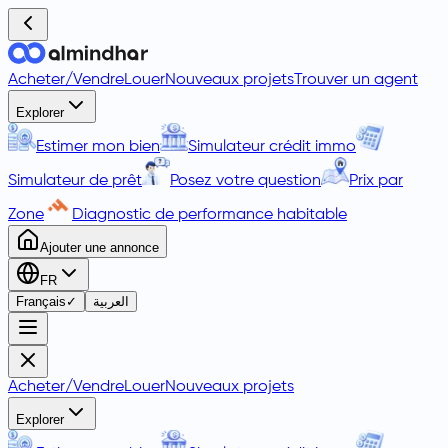
Acheter
/
Vendre
Louer
Nouveaux projets
Trouver un agent
Explorer
Estimer mon bien
Simulateur crédit immo
Simulateur de prêt
Posez votre question
Prix par
Zone
Diagnostic de performance habitable
Ajouter une annonce
FR
Français
✓
العربية
Acheter
/
Vendre
Louer
Nouveaux projets
Explorer