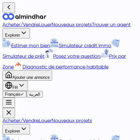
Acheter
/
Vendre
Louer
Nouveaux projets
Trouver un agent
Explorer
Estimer mon bien
Simulateur crédit immo
Simulateur de prêt
Posez votre question
Prix par
Zone
Diagnostic de performance habitable
Ajouter une annonce
FR
Français
✓
العربية
Acheter
/
Vendre
Louer
Nouveaux projets
Explorer