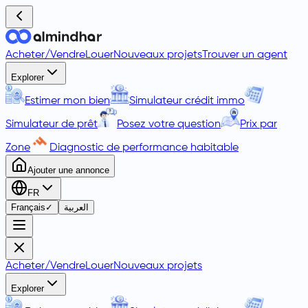
Acheter
/
Vendre
Louer
Nouveaux projets
Trouver un agent
Explorer
Estimer mon bien
Simulateur crédit immo
Simulateur de prêt
Posez votre question
Prix par
Zone
Diagnostic de performance habitable
Ajouter une annonce
FR
Français
✓
العربية
Acheter
/
Vendre
Louer
Nouveaux projets
Explorer