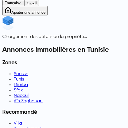
Français
✓
العربية
Ajouter une annonce
Chargement des détails de la propriété...
Annonces immobilières en Tunisie
Zones
Sousse
Tunis
Djerba
Sfax
Nabeul
Aïn Zaghouan
Recommandé
Villa