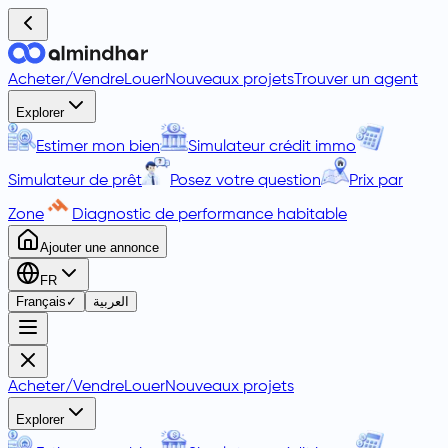
Acheter
/
Vendre
Louer
Nouveaux projets
Trouver un agent
Explorer
Estimer mon bien
Simulateur crédit immo
Simulateur de prêt
Posez votre question
Prix par
Zone
Diagnostic de performance habitable
Ajouter une annonce
FR
Français
✓
العربية
Acheter
/
Vendre
Louer
Nouveaux projets
Explorer