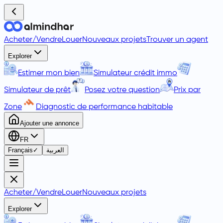
Acheter
/
Vendre
Louer
Nouveaux projets
Trouver un agent
Explorer
Estimer mon bien
Simulateur crédit immo
Simulateur de prêt
Posez votre question
Prix par
Zone
Diagnostic de performance habitable
Ajouter une annonce
FR
Français
✓
العربية
Acheter
/
Vendre
Louer
Nouveaux projets
Explorer