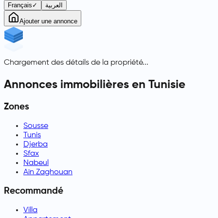
Français
✓
العربية
Ajouter une annonce
Chargement des détails de la propriété...
Annonces immobilières en Tunisie
Zones
Sousse
Tunis
Djerba
Sfax
Nabeul
Aïn Zaghouan
Recommandé
Villa