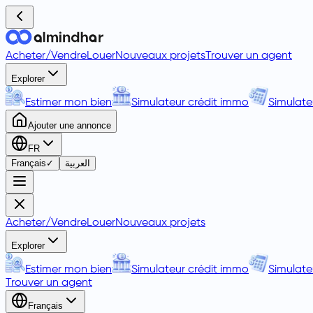
Acheter
/
Vendre
Louer
Nouveaux projets
Trouver un agent
Explorer
Estimer mon bien
Simulateur crédit immo
Simulate
Ajouter une annonce
FR
Français
✓
العربية
Acheter
/
Vendre
Louer
Nouveaux projets
Explorer
Estimer mon bien
Simulateur crédit immo
Simulate
Trouver un agent
Français