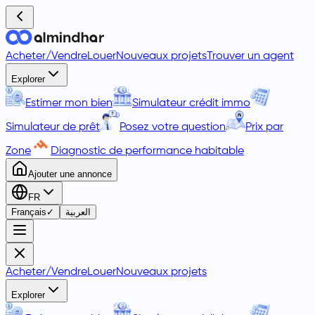
Acheter
/
Vendre
Louer
Nouveaux projets
Trouver un agent
Explorer
Estimer mon bien
Simulateur crédit immo
Simulateur de prêt
Posez votre question
Prix par
Zone
Diagnostic de performance habitable
Ajouter une annonce
FR
Français
✓
العربية
Acheter
/
Vendre
Louer
Nouveaux projets
Explorer