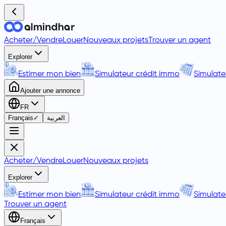
Acheter
/
Vendre
Louer
Nouveaux projets
Trouver un agent
Explorer
Estimer mon bien
Simulateur crédit immo
Simulate
Ajouter une annonce
FR
Français
✓
العربية
Acheter
/
Vendre
Louer
Nouveaux projets
Explorer
Estimer mon bien
Simulateur crédit immo
Simulate
Trouver un agent
Français