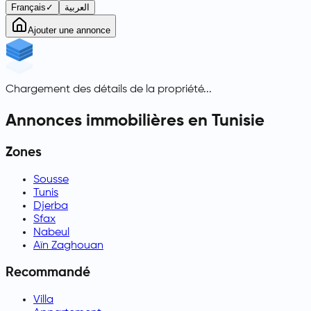
Français
✓
العربية
Ajouter une annonce
Chargement des détails de la propriété...
Annonces immobilières en Tunisie
Zones
Sousse
Tunis
Djerba
Sfax
Nabeul
Aïn Zaghouan
Recommandé
Villa