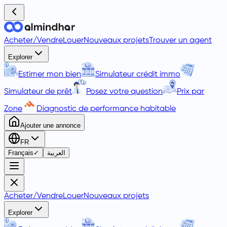
Acheter
/
Vendre
Louer
Nouveaux projets
Trouver un agent
Explorer
Estimer mon bien
Simulateur crédit immo
Simulateur de prêt
Posez votre question
Prix par
Zone
Diagnostic de performance habitable
Ajouter une annonce
FR
Français
✓
العربية
Acheter
/
Vendre
Louer
Nouveaux projets
Explorer