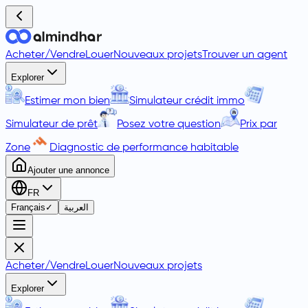
Acheter
/
Vendre
Louer
Nouveaux projets
Trouver un agent
Explorer
Estimer mon bien
Simulateur crédit immo
Simulateur de prêt
Posez votre question
Prix par
Zone
Diagnostic de performance habitable
Ajouter une annonce
FR
Français
✓
العربية
Acheter
/
Vendre
Louer
Nouveaux projets
Explorer