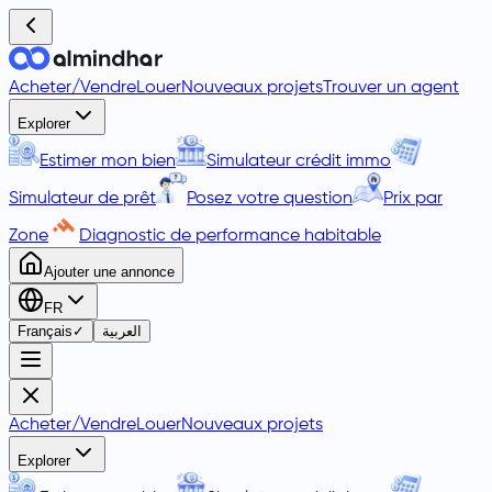
Acheter
/
Vendre
Louer
Nouveaux projets
Trouver un agent
Explorer
Estimer mon bien
Simulateur crédit immo
Simulateur de prêt
Posez votre question
Prix par
Zone
Diagnostic de performance habitable
Ajouter une annonce
FR
Français
✓
العربية
Acheter
/
Vendre
Louer
Nouveaux projets
Explorer