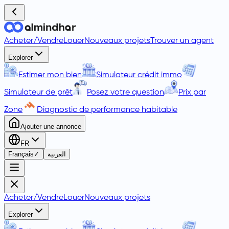
Acheter
/
Vendre
Louer
Nouveaux projets
Trouver un agent
Explorer
Estimer mon bien
Simulateur crédit immo
Simulateur de prêt
Posez votre question
Prix par
Zone
Diagnostic de performance habitable
Ajouter une annonce
FR
Français
✓
العربية
Acheter
/
Vendre
Louer
Nouveaux projets
Explorer