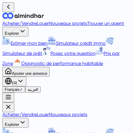
Acheter
/
Vendre
Louer
Nouveaux projets
Trouver un agent
Explorer
Estimer mon bien
Simulateur crédit immo
Simulateur de prêt
Posez votre question
Prix par
Zone
Diagnostic de performance habitable
Ajouter une annonce
FR
Français
✓
العربية
Acheter
/
Vendre
Louer
Nouveaux projets
Explorer