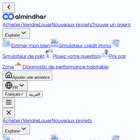
Acheter
/
Vendre
Louer
Nouveaux projets
Trouver un agent
Explorer
Estimer mon bien
Simulateur crédit immo
Simulateur de prêt
Posez votre question
Prix par
Zone
Diagnostic de performance habitable
Ajouter une annonce
FR
Français
✓
العربية
Acheter
/
Vendre
Louer
Nouveaux projets
Explorer