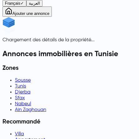
Français
✓
العربية
Ajouter une annonce
Chargement des détails de la propriété...
Annonces immobilières en Tunisie
Zones
Sousse
Tunis
Djerba
Sfax
Nabeul
Aïn Zaghouan
Recommandé
Villa