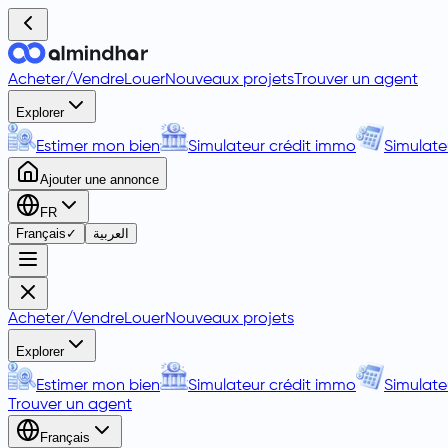
Acheter
/
Vendre
Louer
Nouveaux projets
Trouver un agent
Explorer
Estimer mon bien
Simulateur crédit immo
Simulate
Ajouter une annonce
FR
Français
✓
العربية
Acheter
/
Vendre
Louer
Nouveaux projets
Explorer
Estimer mon bien
Simulateur crédit immo
Simulate
Trouver un agent
Français