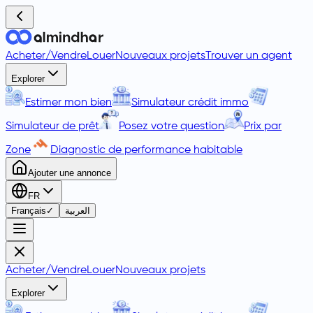
Acheter
/
Vendre
Louer
Nouveaux projets
Trouver un agent
Explorer
Estimer mon bien
Simulateur crédit immo
Simulateur de prêt
Posez votre question
Prix par
Zone
Diagnostic de performance habitable
Ajouter une annonce
FR
Français
✓
العربية
Acheter
/
Vendre
Louer
Nouveaux projets
Explorer