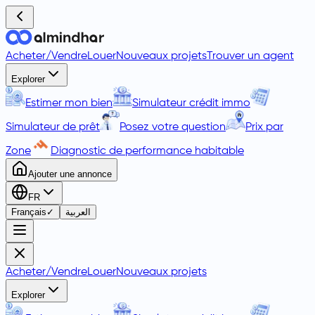
Acheter
/
Vendre
Louer
Nouveaux projets
Trouver un agent
Explorer
Estimer mon bien
Simulateur crédit immo
Simulateur de prêt
Posez votre question
Prix par
Zone
Diagnostic de performance habitable
Ajouter une annonce
FR
Français
✓
العربية
Acheter
/
Vendre
Louer
Nouveaux projets
Explorer