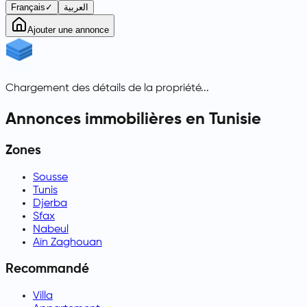
Français
✓
العربية
Ajouter une annonce
Chargement des détails de la propriété...
Annonces immobilières en Tunisie
Zones
Sousse
Tunis
Djerba
Sfax
Nabeul
Aïn Zaghouan
Recommandé
Villa