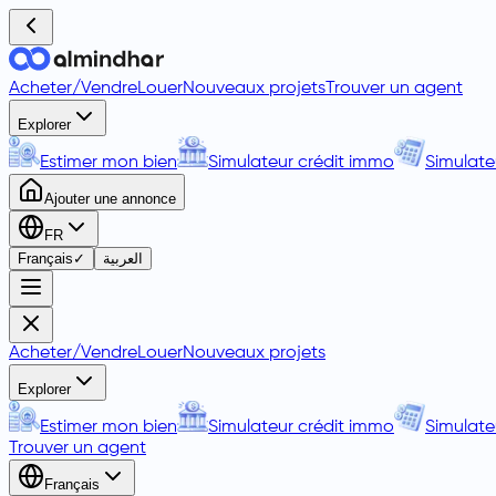
Acheter
/
Vendre
Louer
Nouveaux projets
Trouver un agent
Explorer
Estimer mon bien
Simulateur crédit immo
Simulate
Ajouter une annonce
FR
Français
✓
العربية
Acheter
/
Vendre
Louer
Nouveaux projets
Explorer
Estimer mon bien
Simulateur crédit immo
Simulate
Trouver un agent
Français