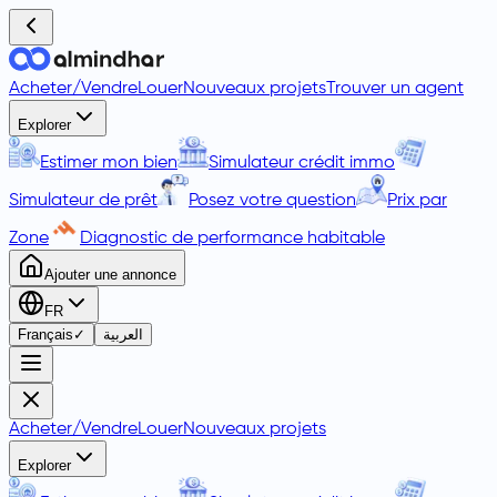
Acheter
/
Vendre
Louer
Nouveaux projets
Trouver un agent
Explorer
Estimer mon bien
Simulateur crédit immo
Simulateur de prêt
Posez votre question
Prix par
Zone
Diagnostic de performance habitable
Ajouter une annonce
FR
Français
✓
العربية
Acheter
/
Vendre
Louer
Nouveaux projets
Explorer