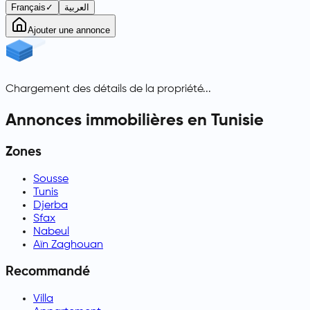
Français
✓
العربية
Ajouter une annonce
Chargement des détails de la propriété...
Annonces immobilières en Tunisie
Zones
Sousse
Tunis
Djerba
Sfax
Nabeul
Aïn Zaghouan
Recommandé
Villa