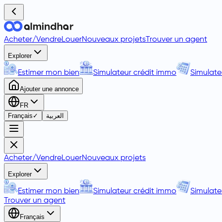
Acheter
/
Vendre
Louer
Nouveaux projets
Trouver un agent
Explorer
Estimer mon bien
Simulateur crédit immo
Simulate
Ajouter une annonce
FR
Français
✓
العربية
Acheter
/
Vendre
Louer
Nouveaux projets
Explorer
Estimer mon bien
Simulateur crédit immo
Simulate
Trouver un agent
Français