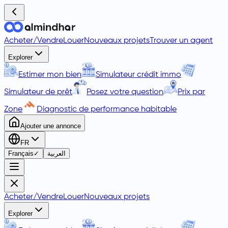
Acheter
/
Vendre
Louer
Nouveaux projets
Trouver un agent
Explorer
Estimer mon bien
Simulateur crédit immo
Simulateur de prêt
Posez votre question
Prix par
Zone
Diagnostic de performance habitable
Ajouter une annonce
FR
Français
✓
العربية
Acheter
/
Vendre
Louer
Nouveaux projets
Explorer