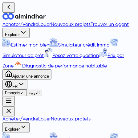
Acheter
/
Vendre
Louer
Nouveaux projets
Trouver un agent
Explorer
Estimer mon bien
Simulateur crédit immo
Simulateur de prêt
Posez votre question
Prix par
Zone
Diagnostic de performance habitable
Ajouter une annonce
FR
Français
✓
العربية
Acheter
/
Vendre
Louer
Nouveaux projets
Explorer