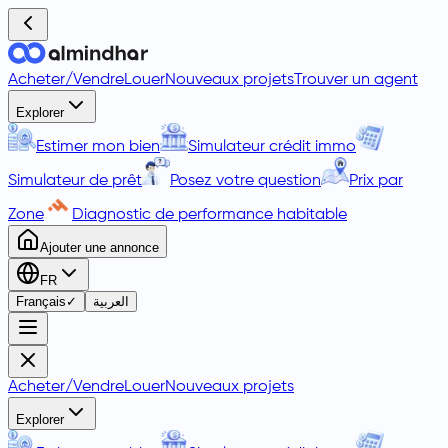
Acheter
/
Vendre
Louer
Nouveaux projets
Trouver un agent
Explorer
Estimer mon bien
Simulateur crédit immo
Simulateur de prêt
Posez votre question
Prix par
Zone
Diagnostic de performance habitable
Ajouter une annonce
FR
Français
✓
العربية
Acheter
/
Vendre
Louer
Nouveaux projets
Explorer