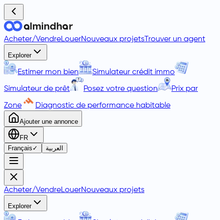
Acheter
/
Vendre
Louer
Nouveaux projets
Trouver un agent
Explorer
Estimer mon bien
Simulateur crédit immo
Simulateur de prêt
Posez votre question
Prix par
Zone
Diagnostic de performance habitable
Ajouter une annonce
FR
Français
✓
العربية
Acheter
/
Vendre
Louer
Nouveaux projets
Explorer