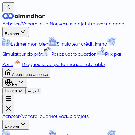
Acheter
/
Vendre
Louer
Nouveaux projets
Trouver un agent
Explorer
Estimer mon bien
Simulateur crédit immo
Simulateur de prêt
Posez votre question
Prix par
Zone
Diagnostic de performance habitable
Ajouter une annonce
FR
Français
✓
العربية
Acheter
/
Vendre
Louer
Nouveaux projets
Explorer