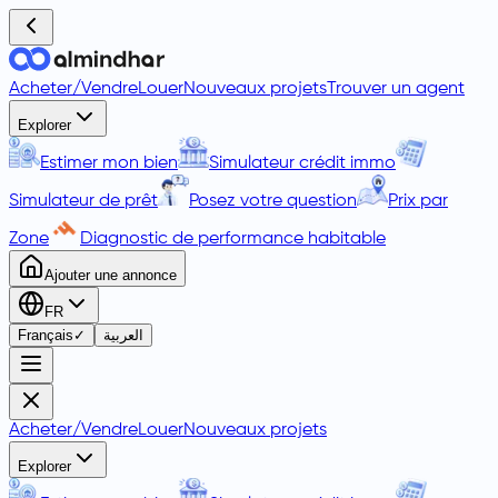
Acheter
/
Vendre
Louer
Nouveaux projets
Trouver un agent
Explorer
Estimer mon bien
Simulateur crédit immo
Simulateur de prêt
Posez votre question
Prix par
Zone
Diagnostic de performance habitable
Ajouter une annonce
FR
Français
✓
العربية
Acheter
/
Vendre
Louer
Nouveaux projets
Explorer