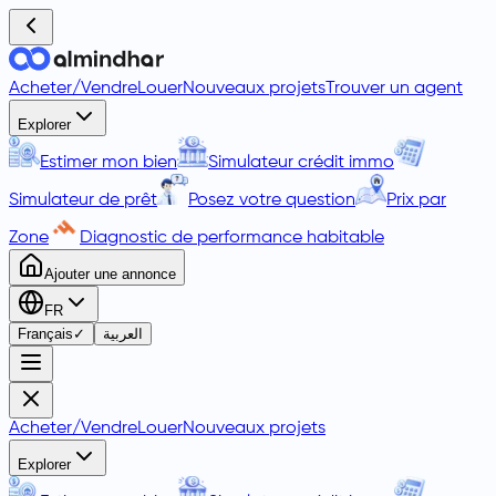
Acheter
/
Vendre
Louer
Nouveaux projets
Trouver un agent
Explorer
Estimer mon bien
Simulateur crédit immo
Simulateur de prêt
Posez votre question
Prix par
Zone
Diagnostic de performance habitable
Ajouter une annonce
FR
Français
✓
العربية
Acheter
/
Vendre
Louer
Nouveaux projets
Explorer