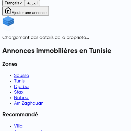
Français
✓
العربية
Ajouter une annonce
Chargement des détails de la propriété...
Annonces immobilières en Tunisie
Zones
Sousse
Tunis
Djerba
Sfax
Nabeul
Aïn Zaghouan
Recommandé
Villa