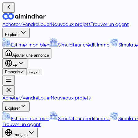
Acheter
/
Vendre
Louer
Nouveaux projets
Trouver un agent
Explorer
Estimer mon bien
Simulateur crédit immo
Simulate
Ajouter une annonce
FR
Français
✓
العربية
Acheter
/
Vendre
Louer
Nouveaux projets
Explorer
Estimer mon bien
Simulateur crédit immo
Simulate
Trouver un agent
Français