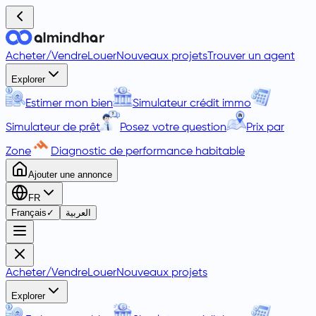
Acheter
/
Vendre
Louer
Nouveaux projets
Trouver un agent
Explorer
Estimer mon bien
Simulateur crédit immo
Simulateur de prêt
Posez votre question
Prix par
Zone
Diagnostic de performance habitable
Ajouter une annonce
FR
Français
✓
العربية
Acheter
/
Vendre
Louer
Nouveaux projets
Explorer