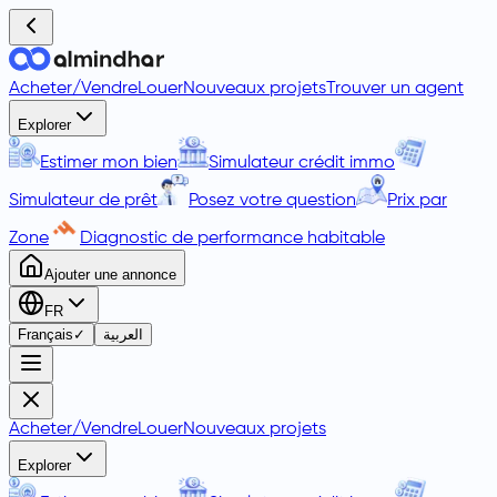
Acheter
/
Vendre
Louer
Nouveaux projets
Trouver un agent
Explorer
Estimer mon bien
Simulateur crédit immo
Simulateur de prêt
Posez votre question
Prix par
Zone
Diagnostic de performance habitable
Ajouter une annonce
FR
Français
✓
العربية
Acheter
/
Vendre
Louer
Nouveaux projets
Explorer