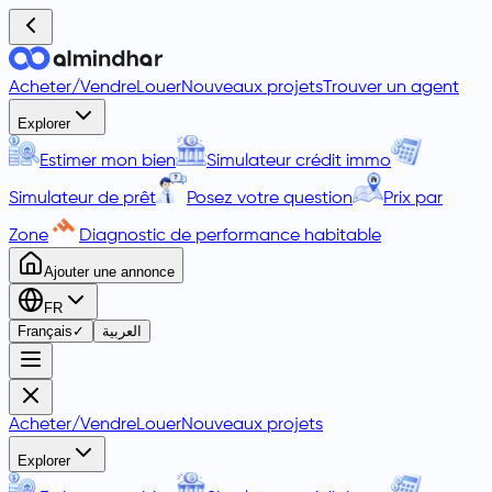
Acheter
/
Vendre
Louer
Nouveaux projets
Trouver un agent
Explorer
Estimer mon bien
Simulateur crédit immo
Simulateur de prêt
Posez votre question
Prix par
Zone
Diagnostic de performance habitable
Ajouter une annonce
FR
Français
✓
العربية
Acheter
/
Vendre
Louer
Nouveaux projets
Explorer