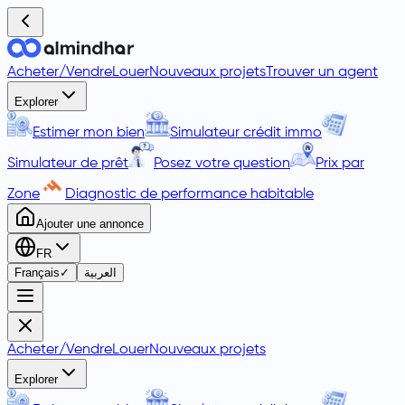
Acheter
/
Vendre
Louer
Nouveaux projets
Trouver un agent
Explorer
Estimer mon bien
Simulateur crédit immo
Simulateur de prêt
Posez votre question
Prix par
Zone
Diagnostic de performance habitable
Ajouter une annonce
FR
Français
✓
العربية
Acheter
/
Vendre
Louer
Nouveaux projets
Explorer