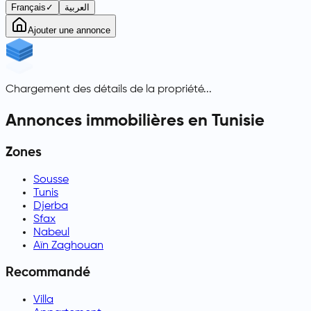
Français
✓
العربية
Ajouter une annonce
Chargement des détails de la propriété...
Annonces immobilières en Tunisie
Zones
Sousse
Tunis
Djerba
Sfax
Nabeul
Aïn Zaghouan
Recommandé
Villa