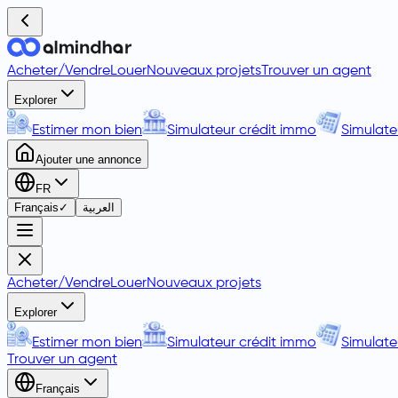
Acheter
/
Vendre
Louer
Nouveaux projets
Trouver un agent
Explorer
Estimer mon bien
Simulateur crédit immo
Simulate
Ajouter une annonce
FR
Français
✓
العربية
Acheter
/
Vendre
Louer
Nouveaux projets
Explorer
Estimer mon bien
Simulateur crédit immo
Simulate
Trouver un agent
Français