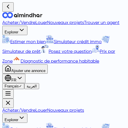
Acheter
/
Vendre
Louer
Nouveaux projets
Trouver un agent
Explorer
Estimer mon bien
Simulateur crédit immo
Simulateur de prêt
Posez votre question
Prix par
Zone
Diagnostic de performance habitable
Ajouter une annonce
FR
Français
✓
العربية
Acheter
/
Vendre
Louer
Nouveaux projets
Explorer