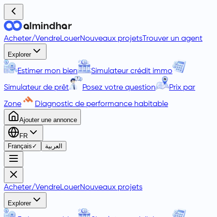
Acheter
/
Vendre
Louer
Nouveaux projets
Trouver un agent
Explorer
Estimer mon bien
Simulateur crédit immo
Simulateur de prêt
Posez votre question
Prix par
Zone
Diagnostic de performance habitable
Ajouter une annonce
FR
Français
✓
العربية
Acheter
/
Vendre
Louer
Nouveaux projets
Explorer