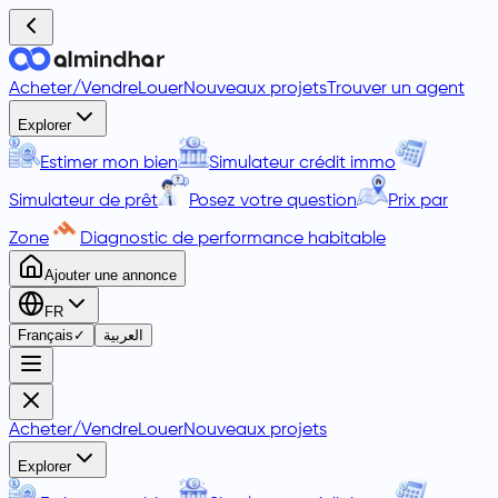
Acheter
/
Vendre
Louer
Nouveaux projets
Trouver un agent
Explorer
Estimer mon bien
Simulateur crédit immo
Simulateur de prêt
Posez votre question
Prix par
Zone
Diagnostic de performance habitable
Ajouter une annonce
FR
Français
✓
العربية
Acheter
/
Vendre
Louer
Nouveaux projets
Explorer