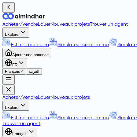
Acheter
/
Vendre
Louer
Nouveaux projets
Trouver un agent
Explorer
Estimer mon bien
Simulateur crédit immo
Simulate
Ajouter une annonce
FR
Français
✓
العربية
Acheter
/
Vendre
Louer
Nouveaux projets
Explorer
Estimer mon bien
Simulateur crédit immo
Simulate
Trouver un agent
Français