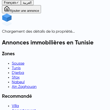
Français
✓
العربية
Ajouter une annonce
Chargement des détails de la propriété...
Annonces immobilières en Tunisie
Zones
Sousse
Tunis
Djerba
Sfax
Nabeul
Aïn Zaghouan
Recommandé
Villa