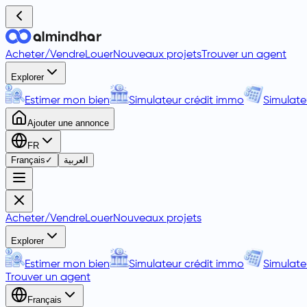
Acheter
/
Vendre
Louer
Nouveaux projets
Trouver un agent
Explorer
Estimer mon bien
Simulateur crédit immo
Simulate
Ajouter une annonce
FR
Français
✓
العربية
Acheter
/
Vendre
Louer
Nouveaux projets
Explorer
Estimer mon bien
Simulateur crédit immo
Simulate
Trouver un agent
Français