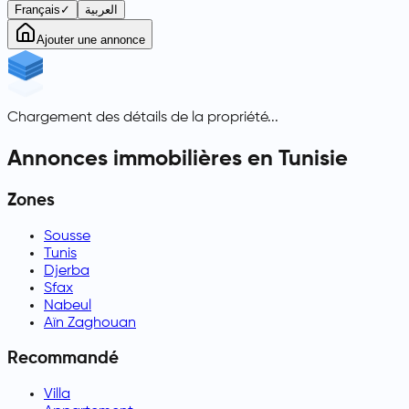
Français
✓
العربية
Ajouter une annonce
Chargement des détails de la propriété...
Annonces immobilières en Tunisie
Zones
Sousse
Tunis
Djerba
Sfax
Nabeul
Aïn Zaghouan
Recommandé
Villa