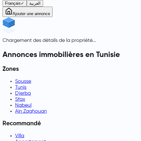
Français
✓
العربية
Ajouter une annonce
Chargement des détails de la propriété...
Annonces immobilières en Tunisie
Zones
Sousse
Tunis
Djerba
Sfax
Nabeul
Aïn Zaghouan
Recommandé
Villa