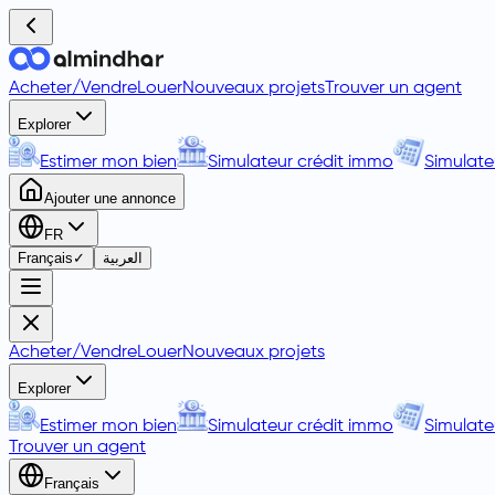
Acheter
/
Vendre
Louer
Nouveaux projets
Trouver un agent
Explorer
Estimer mon bien
Simulateur crédit immo
Simulate
Ajouter une annonce
FR
Français
✓
العربية
Acheter
/
Vendre
Louer
Nouveaux projets
Explorer
Estimer mon bien
Simulateur crédit immo
Simulate
Trouver un agent
Français